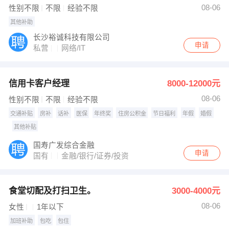
08-06
性别不限
不限
经验不限
其他补助
长沙裕诚科技有限公司
申请
私营
网络/IT
信用卡客户经理
8000-12000元
08-06
性别不限
不限
经验不限
交通补贴
房补
话补
医保
年终奖
住房公积金
节日福利
年假
婚假
其他补贴
国寿广发综合金融
申请
国有
金融/银行/证券/投资
食堂切配及打扫卫生。
3000-4000元
08-06
女性
1年以下
加班补助
包吃
包住