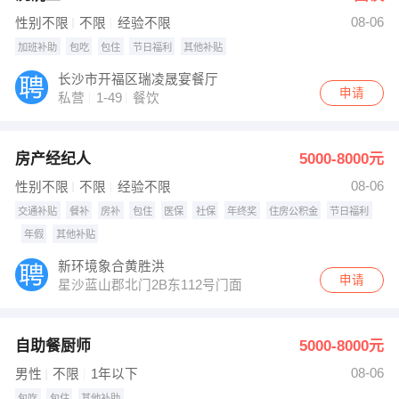
08-06
性别不限
不限
经验不限
加班补助
包吃
包住
节日福利
其他补贴
长沙市开福区瑞凌晟宴餐厅
申请
私营
1-49
餐饮
房产经纪人
5000-8000元
08-06
性别不限
不限
经验不限
交通补贴
餐补
房补
包住
医保
社保
年终奖
住房公积金
节日福利
年假
其他补贴
新环境象合黄胜洪
申请
星沙蓝山郡北门2B东112号门面
自助餐厨师
5000-8000元
08-06
男性
不限
1年以下
包吃
包住
其他补助