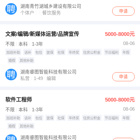
湖南青竹湖城乡建设有限公司
申请
个体户
餐饮服务
文案/编辑/新媒体运营/品牌宣传
5000-8000元
08-06
不限
本科
1-3年
加班补助
话补
包住
医保
社保
年终奖
住房公积金
节日福利
年假
婚假
其他补助
湖南睿图智能科技有限公司
申请
私营
1-49
编辑
软件工程师
5000-8000元
08-06
不限
本科
1-3年
加班补助
话补
包住
医保
社保
年终奖
住房公积金
节日福利
年假
婚假
其他补助
湖南睿图智能科技有限公司