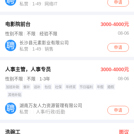
申请
私营
1-49
网络IT
电影院前台
3000-4000元
08-06
性别不限
不限
经验不限
长沙县元素影业有限公司
申请
私营
1-49
销售
人事主管，人事专员
3000-4000元
08-06
性别不限
不限
1-3年
加班补助
餐补
话补
包住
社保
年终奖
节日福利
年假
婚假
其他补贴
湖南万友人力资源管理有限公司
申请
私营
人事/行政/后勤
洗碗工
面议