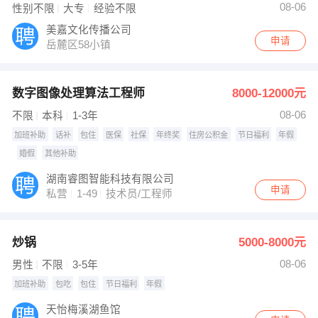
08-06
性别不限
大专
经验不限
美嘉文化传播公司
申请
岳麓区58小镇
数字图像处理算法工程师
8000-12000元
08-06
不限
本科
1-3年
加班补助
话补
包住
医保
社保
年终奖
住房公积金
节日福利
年假
婚假
其他补助
湖南睿图智能科技有限公司
申请
私营
1-49
技术员/工程师
炒锅
5000-8000元
08-06
男性
不限
3-5年
加班补助
包吃
包住
节日福利
年假
天怡梅溪湖鱼馆