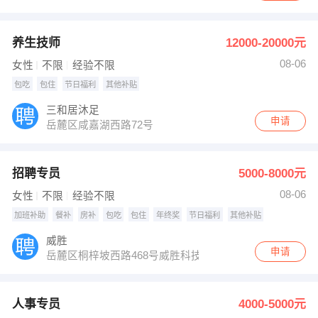
养生技师
12000-20000元
08-06
女性
不限
经验不限
包吃
包住
节日福利
其他补贴
三和居沐足
申请
岳麓区咸嘉湖西路72号
招聘专员
5000-8000元
08-06
女性
不限
经验不限
加班补助
餐补
房补
包吃
包住
年终奖
节日福利
其他补贴
威胜
申请
岳麓区桐梓坡西路468号威胜科技圆
人事专员
4000-5000元