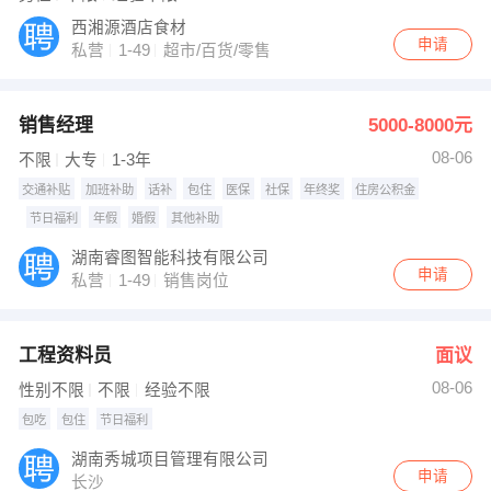
西湘源酒店食材
申请
私营
1-49
超市/百货/零售
销售经理
5000-8000元
08-06
不限
大专
1-3年
交通补贴
加班补助
话补
包住
医保
社保
年终奖
住房公积金
节日福利
年假
婚假
其他补助
湖南睿图智能科技有限公司
申请
私营
1-49
销售岗位
工程资料员
面议
08-06
性别不限
不限
经验不限
包吃
包住
节日福利
湖南秀城项目管理有限公司
申请
长沙