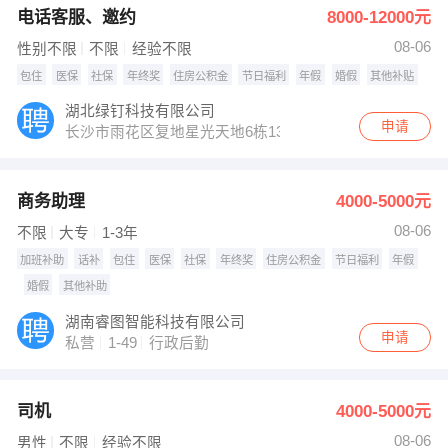
电话客服、邀约
8000-12000元
08-06
性别不限
不限
经验不限
包住
医保
社保
年终奖
住房公积金
节日福利
年假
婚假
其他补贴
湖北绿钉科技有限公司
申请
长沙市雨花区复地星光天地6栋13065单元（德思勤附近）
商务助理
4000-5000元
08-06
不限
大专
1-3年
加班补助
话补
包住
医保
社保
年终奖
住房公积金
节日福利
年假
婚假
其他补助
湖南睿图智能科技有限公司
申请
私营
1-49
行政后勤
司机
4000-5000元
08-06
男性
不限
经验不限