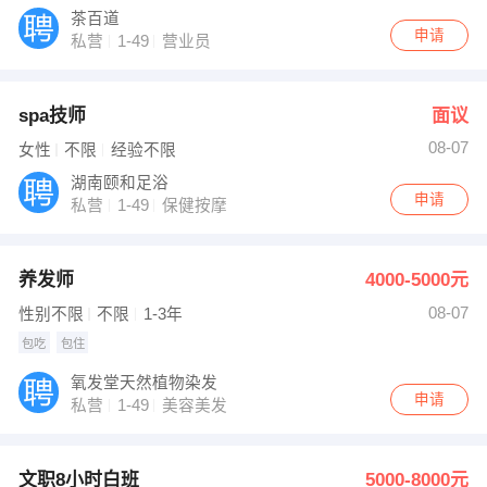
茶百道
申请
私营
1-49
营业员
spa技师
面议
08-07
女性
不限
经验不限
湖南颐和足浴
申请
私营
1-49
保健按摩
养发师
4000-5000元
08-07
性别不限
不限
1-3年
包吃
包住
氧发堂天然植物染发
申请
私营
1-49
美容美发
文职8小时白班
5000-8000元