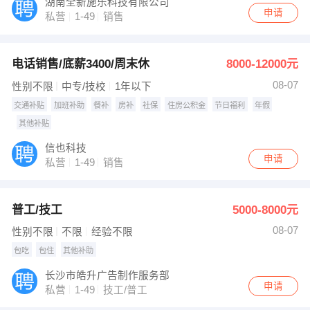
湖南全新施乐科技有限公司
申请
私营
1-49
销售
电话销售/底薪3400/周末休
8000-12000元
08-07
性别不限
中专/技校
1年以下
交通补贴
加班补助
餐补
房补
社保
住房公积金
节日福利
年假
其他补贴
信也科技
申请
私营
1-49
销售
普工/技工
5000-8000元
08-07
性别不限
不限
经验不限
包吃
包住
其他补助
长沙市皓升广告制作服务部
申请
私营
1-49
技工/普工