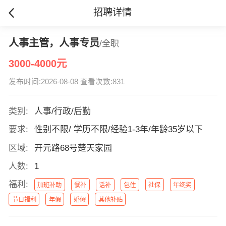
招聘详情
人事主管，人事专员
/全职
3000-4000元
发布时间:2026-08-08 查看次数:831
类别:
人事/行政/后勤
要求:
性别不限/ 学历不限/经验1-3年/年龄35岁以下
区域:
开元路68号楚天家园
人数:
1
福利:
加班补助
餐补
话补
包住
社保
年终奖
节日福利
年假
婚假
其他补贴